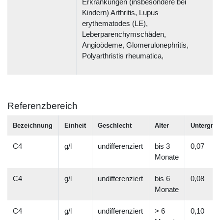
Erkrankungen (insbesondere bei
Kindern) Arthritis, Lupus
erythematodes (LE),
Leberparenchymschäden,
Angioödeme, Glomerulonephritis,
Polyarthristis rheumatica,
Referenzbereich
Bezeichnung
Einheit
Geschlecht
Alter
Untergre
C4
g/l
undifferenziert
bis 3
0,07
Monate
C4
g/l
undifferenziert
bis 6
0,08
Monate
C4
g/l
undifferenziert
> 6
0,10