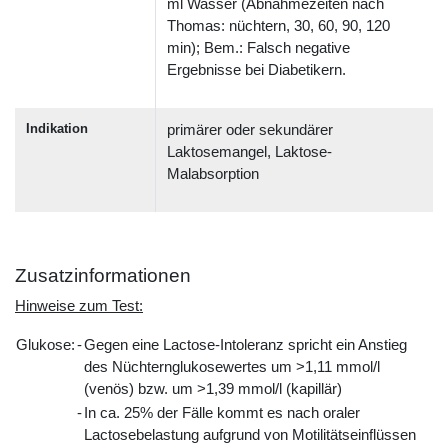
ml Wasser (Abnahmezeiten nach
Thomas: nüchtern, 30, 60, 90, 120
min); Bem.: Falsch negative
Ergebnisse bei Diabetikern.
Indikation
primärer oder sekundärer
Laktosemangel, Laktose-
Malabsorption
Zusatzinformationen
Hinweise zum Test:
Glukose:
-
Gegen eine Lactose-Intoleranz spricht ein Anstieg
des Nüchternglukosewertes um >1,11 mmol/l
(venös) bzw. um >1,39 mmol/l (kapillär)
-
In ca. 25% der Fälle kommt es nach oraler
Lactosebelastung aufgrund von Motilitätseinflüssen